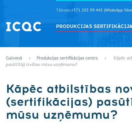
Tālrunis
+371 203 99 443 (WhatsApp Vibe
PRODUKCIJAS SERTIFIKĀCIJ
Galvenā
Produkcijas sertifikācijas centrs
Kāpēc atb
pasūtītāji izvēlas mūsu uzņēmumu?
Kāpēc atbilstības n
(sertifikācijas) pasūt
mūsu uzņēmumu?