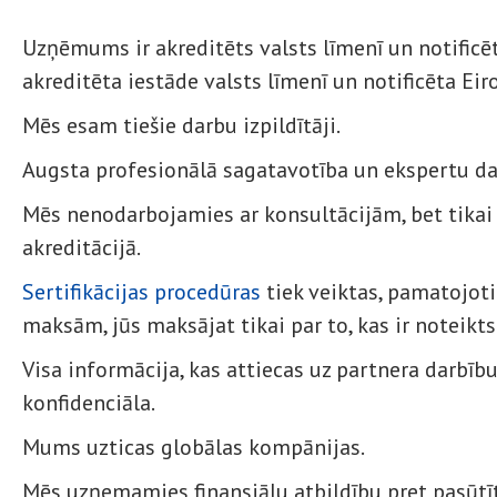
Uzņēmums ir akreditēts valsts līmenī un notificē
akreditēta iestāde valsts līmenī un notificēta Eir
Mēs esam tiešie darbu izpildītāji.
Augsta profesionālā sagatavotība un ekspertu da
Mēs nenodarbojamies ar konsultācijām, bet tikai 
akreditācijā.
Sertifikācijas procedūras
tiek veiktas, pamatojot
maksām, jūs maksājat tikai par to, kas ir noteikts
Visa informācija, kas attiecas uz partnera darbību
konfidenciāla.
Mums uzticas globālas kompānijas.
Mēs uzņemamies finansiālu atbildību pret pasūtīt