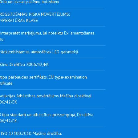
ārtu un aizsargsistēmu noteikumi
ROGSTOŠANAS RISKA NOVĒRTĒJUMS:
MPERATŪRAS KLASE
interpretēt marķējumu, lai noteiktu Ex izmantošanas
nu.
rādzienbīstamas atmosfēras LED gaismekļi.
šīnu Direktīva 2006/42/EK
tipa pārbaudes sertifikāts, EU type-examination
tificate.
dukcijas Atbilstības novērtējums Mašīnu direktīvai
06/42/EK
 tipa standarti un atbilstības prezumpcija, Direktīva
06/42/EK.
 ISO 12100:2010 Mašīnu drošība.