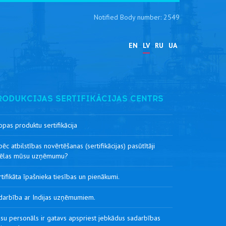
Notified Body number: 2549
EN
LV
RU
UA
RODUKCIJAS SERTIFIKĀCIJAS CENTRS
opas produktu sertifikācija
ēc atbilstības novērtēšanas (sertifikācijas) pasūtītāji
vēlas mūsu uzņēmumu?
tifikāta īpašnieka tiesības un pienākumi.
darbība ar Indijas uzņēmumiem.
su personāls ir gatavs apspriest jebkādus sadarbības