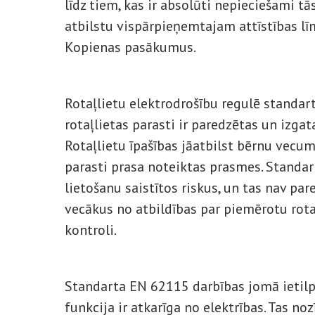
līdz tiem, kas ir absolūti nepieciešami tā
atbilstu vispārpieņemtajam attīstības l
Kopienas pasākumus.
Rotaļlietu elektrodrošību regulē standar
rotaļlietas parasti ir paredzētas un izg
Rotaļlietu īpašības jāatbilst bērnu vecum
parasti prasa noteiktas prasmes. Standar
lietošanu saistītos riskus, un tas nav par
vecākus no atbildības par piemērotu rotaļ
kontroli.
Standarta EN 62115 darbības jomā ietilp
funkcija ir atkarīga no elektrības. Tas noz