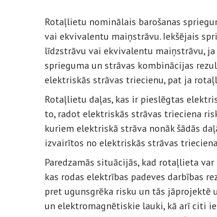
Rotaļlietu nominālais barošanas spriegum
vai ekvivalentu maiņstrāvu. Iekšējais sp
līdzstrāvu vai ekvivalentu maiņstrāvu, ja
sprieguma un strāvas kombinācijas rezul
elektriskās strāvas triecienu, pat ja rotaļl
Rotaļlietu daļas, kas ir pieslēgtas elektr
to, radot elektriskās strāvas trieciena risk
kuriem elektriskā strāva nonāk šādās daļā
izvairītos no elektriskās strāvas trieciena
Paredzamās situācijās, kad rotaļlieta var
kas rodas elektrības padeves darbības rez
pret ugunsgrēka risku un tās jāprojektē un
un elektromagnētiskie lauki, kā arī citi i