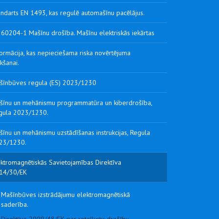
andarts EN 1493, kas regulē automašīnu pacēlājus.
 60204-1 Mašīnu drošība. Mašīnu elektriskās iekārtas
ormācija, kas nepieciešama riska novērtējuma
kšanai.
šīnbūves regula (ES) 2023/1230
šīnu un mehānismu programmatūra un kiberdrošība,
gula 2023/1230.
īnu un mehānismu uzstādīšanas instrukcijas, Regula
23/1230.
ektromagnētiskās Savietojamības Direktīva
14/30/EK
Mašīnbūves izstrādājumu elektromagnētiskā
saderība.