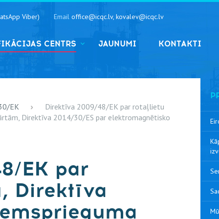
atsApp Viber)
Email
office@icqc.lv, kovalev@icqc.lv
FIKĀCIJAS CENTRS
JAUNUMI
KONTAKTI
P
/30/EK
Direktīva 2009/48/EK par rotaļlietu
ārtām, Direktīva 2014/30/ES par elektromagnētisko
Eir
Kāp
iz
48/EK par
Ser
u, Direktīva
Sa
zemsprieguma
Mū