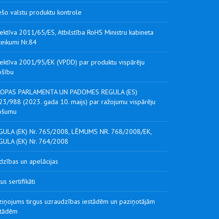
ešo valstu produktu kontrole
ektīva 2011/65/ES, Atbilstība RoHS Ministru kabineta
teikumi Nr.84
rektīva 2001/95/EK (VPDD) par produktu vispārēju
ošību
ROPAS PARLAMENTA UN PADOMES REGULA (ES)
23/988 (2023. gada 10. maijs) par ražojumu vispārēju
ošumu
GULA (EK) Nr. 765/2008, LĒMUMS NR. 768/2008/EK,
GULA (EK) Nr. 764/2008
dzības un apelācijas
tus sertifikāti
ziņojums tirgus uzraudzības iestādēm un paziņotājām
stādēm