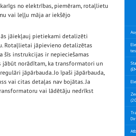
karīgs no elektrības, piemēram, rotaļlietu
u vai leļļu māja ar iekšējo
Aug
jās jāiekļauj pietiekami detalizēti
. Rotaļlietai jāpievieno detalizētas
Ele
tes
ja šīs instrukcijas ir nepieciešamas
os jābūt norādītam, ka transformatori un
Sta
(EM
 regulāri jāpārbauda. Jo īpaši jāpārbauda,
ss vai citas detaļas nav bojātas. Ja
Ele
transformatoru vai lādētāju nedrīkst
Ze
(2
Tra
Di
Atb