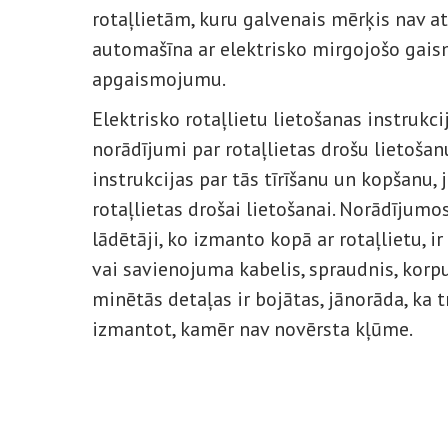
rotaļlietām, kuru galvenais mērķis nav at
automašīna ar elektrisko mirgojošo gaism
apgaismojumu.
Elektrisko rotaļlietu lietošanas instrukci
norādījumi par rotaļlietas drošu lietošanu
instrukcijas par tās tīrīšanu un kopšanu, 
rotaļlietas drošai lietošanai. Norādījum
lādētāji, ko izmanto kopā ar rotaļlietu, ir
vai savienojuma kabelis, spraudnis, korpu
minētās detaļas ir bojātas, jānorāda, ka 
izmantot, kamēr nav novērsta kļūme.