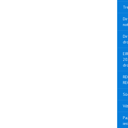
Tr
Dir
no
Di
dr
EI
20
dr
RE
RE
Sū
Vil
Pa
ie