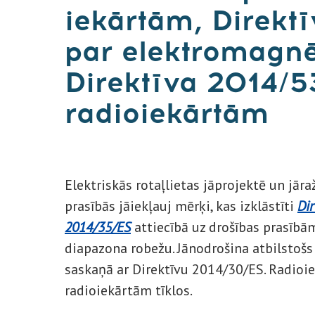
iekārtām, Direkt
par elektromagnē
Direktīva 2014/5
radioiekārtām
Elektriskās rotaļlietas jāprojektē un jāra
prasībās jāiekļauj mērķi, kas izklāstīti
Di
2014/35/ES
attiecībā uz drošības prasīb
diapazona robežu. Jānodrošina atbilstoš
saskaņā ar Direktīvu 2014/30/ES. Radioi
radioiekārtām tīklos.