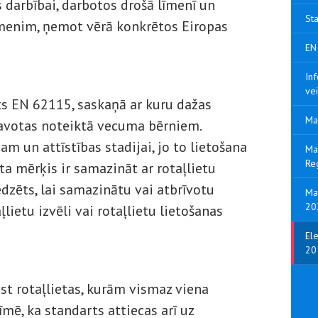
s darbībai, darbotos drošā līmenī un
St
īmenim, ņemot vērā konkrētos Eiropas
EN
Inf
vei
ts EN 62115, saskaņā ar kuru dažas
Ma
atavotas noteiktā vecuma bērniem.
am un attīstības stadijai, jo to lietošana
Ma
Re
ta mērķis ir samazināt ar rotaļlietu
edzēts, lai samazinātu vai atbrīvotu
Maš
20
lietu izvēli vai rotaļlietu lietošanas
El
20
st rotaļlietas, kurām vismaz viena
īmē, ka standarts attiecas arī uz