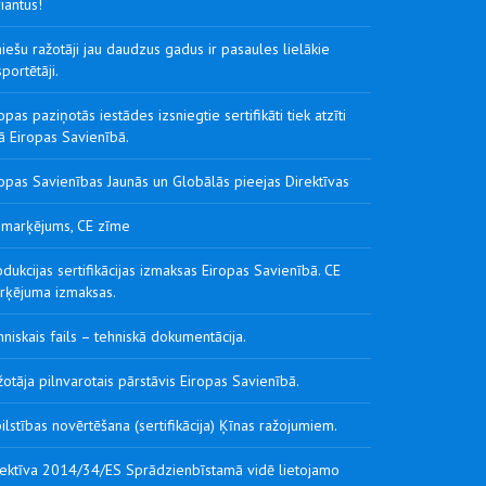
iantus!
iešu ražotāji jau daudzus gadus ir pasaules lielākie
portētāji.
opas paziņotās iestādes izsniegtie sertifikāti tiek atzīti
ā Eiropas Savienībā.
opas Savienības Jaunās un Globālās pieejas Direktīvas
 marķējums, CE zīme
dukcijas sertifikācijas izmaksas Eiropas Savienībā. CE
rķējuma izmaksas.
niskais fails – tehniskā dokumentācija.
otāja pilnvarotais pārstāvis Eiropas Savienībā.
ilstības novērtēšana (sertifikācija) Ķīnas ražojumiem.
rektīva 2014/34/ES Sprādzienbīstamā vidē lietojamo