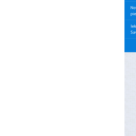
Not
pi
Iek
Sav