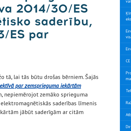
var
īva 2014/30/ES
Ķīn
tisko saderību,
eks
3/ES par
Eir
vis
Eir
CE
Pro
žo tā, lai tās būtu drošas bērniem. Šajās
ma
rektīvā par zemsprieguma iekārtām
Teh
ām, nepiemērojot zemāko sprieguma
s elektromagnētiskās saderības līmenis
Raž
ekārtām jābūt saderīgām ar citām
Atb
Di