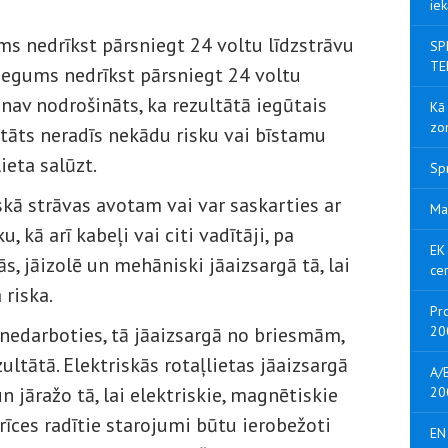
iek
s nedrīkst pārsniegt 24 voltu līdzstrāvu
SP
TE
riegums nedrīkst pārsniegt 24 voltu
 nav nodrošināts, ka rezultātā iegūtais
Kā 
zo
tāts neradīs nekādu risku vai bīstamu
ieta salūzt.
Sp
iskā strāvas avotam vai var saskarties ar
Ma
u, kā arī kabeļi vai citi vadītāji, pa
EK 
s, jāizolē un mehāniski jāaizsargā tā, lai
cer
 riska.
Pro
 nedarboties, tā jāaizsargā no briesmām,
20
ultātā. Elektriskās rotaļlietas jāaizsargā
A/B
 jāražo tā, lai elektriskie, magnētiskie
20
erīces radītie starojumi būtu ierobežoti
EN