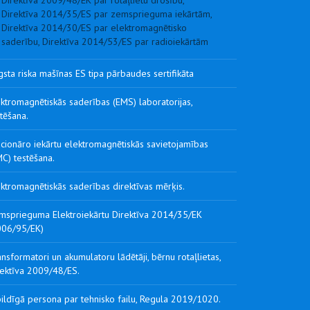
Direktīva 2009/48/EK par rotaļlietu drošību,
Direktīva 2014/35/ES par zemsprieguma iekārtām,
Direktīva 2014/30/ES par elektromagnētisko
saderību, Direktīva 2014/53/ES par radioiekārtām
sta riska mašīnas ES tipa pārbaudes sertifikāta
ktromagnētiskās saderības (EMS) laboratorijas,
tēšana.
cionāro iekārtu elektromagnētiskās savietojamības
C) testēšana.
ktromagnētiskās saderības direktīvas mērķis.
msprieguma Elektroiekārtu Direktīva 2014/35/EK
006/95/EK)
nsformatori un akumulatoru lādētāji, bērnu rotaļlietas,
rektīva 2009/48/ES.
ildīgā persona par tehnisko failu, Regula 2019/1020.