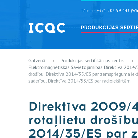
Tālrunis
+371 203 99 443 (Wh
PRODUKCIJAS SERTI
Galvenā
Produkcijas sertifikācijas centrs
Elektromagnētiskās Savietojamības Direktīva 2014
drošību, Direktīva 2014/35/ES par zemsprieguma iek
saderību, Direktīva 2014/53/ES par radioiekārtām
Direktīva 2009/
rotaļlietu drošīb
2014/35/ES par 