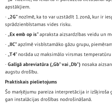
apstākļiem.
·
„2G”
nozīmē, ka to var uzstādīt 1. zonā, kur ir i
sprādzienbīstamas vides risku.
·
„Ex emb op is”
apraksta aizsardzības veidu un m
·
„IIC”
apzīmē visbīstamāko gāzu grupu, piemēram,
·
„T4”
norāda uz maksimālo virsmas temperatūru 
·
Galīgā abreviatūra („Gb” vai „Db”)
nosaka aizsard
augstu drošību.
Praktiskais pielietojums
Šo marķējumu pareiza interpretācija ir izšķiroša 
gan instalācijas drošības nodrošināšanā.