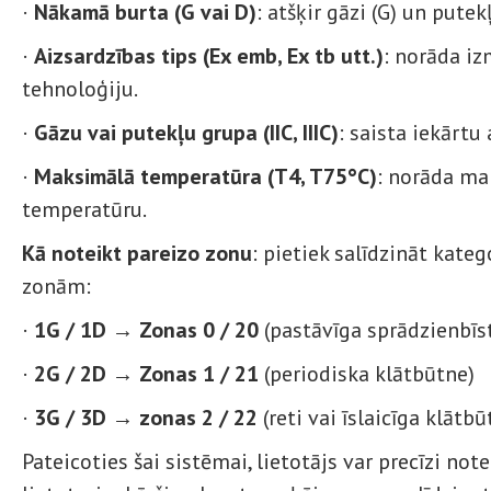
·
Nākamā burta (G vai D)
: atšķir gāzi (G) un putekļ
·
Aizsardzības tips (Ex emb, Ex tb utt.)
: norāda i
tehnoloģiju.
·
Gāzu vai putekļu grupa (IIC, IIIC)
: saista iekārtu
·
Maksimālā temperatūra (T4, T75°C)
: norāda ma
temperatūru.
Kā noteikt pareizo zonu
: pietiek salīdzināt kateg
zonām:
·
1G / 1D → Zonas 0 / 20
(pastāvīga sprādzienbī
·
2G / 2D → Zonas 1 / 21
(periodiska klātbūtne)
·
3G / 3D → zonas 2 / 22
(reti vai īslaicīga klātbū
Pateicoties šai sistēmai, lietotājs var precīzi notei