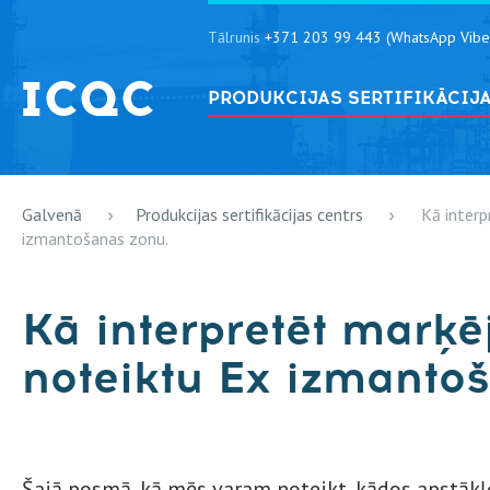
Tālrunis
+371 203 99 443 (WhatsApp Vibe
PRODUKCIJAS SERTIFIKĀCIJ
Galvenā
Produkcijas sertifikācijas centrs
Kā interp
izmantošanas zonu.
Kā interpretēt marķē
noteiktu Ex izmanto
Šajā posmā, kā mēs varam noteikt, kādos apstākļos 