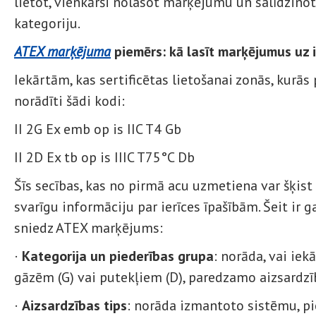
lietot, vienkārši nolasot marķējumu un salīdzinot
kategoriju.
ATEX marķējuma
piemērs: kā lasīt marķējumus uz 
Iekārtām, kas sertificētas lietošanai zonās, kurās
norādīti šādi kodi:
II 2G Ex emb op is IIC T4 Gb
II 2D Ex tb op is IIIC T75°C Db
Šīs secības, kas no pirmā acu uzmetiena var šķist
svarīgu informāciju par ierīces īpašībām. Šeit ir 
sniedz ATEX marķējums:
·
Kategorija un piederības grupa
: norāda, vai ie
gāzēm (G) vai putekļiem (D), paredzamo aizsardzī
·
Aizsardzības tips
: norāda izmantoto sistēmu, pi