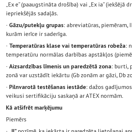
„Ex e” (paaugstināta drošība) vai „Ex ia” (iekšējā dr
iepriekšējās sadaļās.
·
Gāzu/putekļu grupas
: abreviatūras, piemēram, II
kurām ierīce ir saderīga.
·
Temperatūras klase vai temperatūras robeža
: 
temperatūru normālas darbības apstākļos (piemēr
·
Aizsardzības līmenis un paredzētā zona
: burti,
zonā var uzstādīt iekārtu (Gb zonām ar gāzi, Db 
·
Pilnvarotā testēšanas iestāde
: dažos gadījumos
veikusi sertifikāciju saskaņā ar ATEX normām.
Kā atšifrēt marķējumu
Piemērs
·
„II”
nozīmē, ka iekārta ir paredzēta lietošanai ap