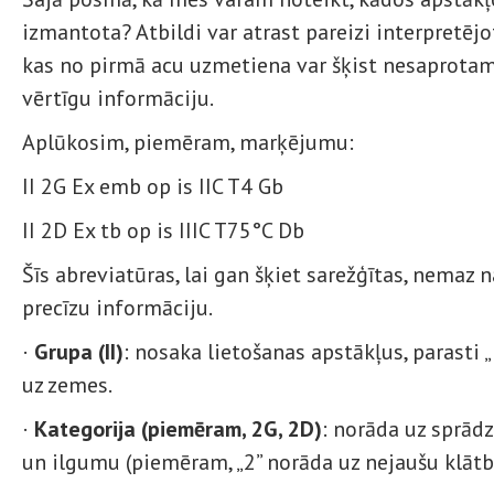
izmantota? Atbildi var atrast pareizi interpretē
kas no pirmā acu uzmetiena var šķist nesaprotams
vērtīgu informāciju.
Aplūkosim, piemēram, marķējumu:
II 2G Ex emb op is IIC T4 Gb
II 2D Ex tb op is IIIC T75°C Db
Šīs abreviatūras, lai gan šķiet sarežģītas, nemaz 
precīzu informāciju.
·
Grupa (II)
: nosaka lietošanas apstākļus, parasti 
uz zemes.
·
Kategorija (piemēram, 2G, 2D)
: norāda uz sprād
un ilgumu (piemēram, „2” norāda uz nejaušu klātb