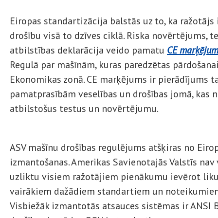
Eiropas standartizācija balstās uz to, ka ražotājs
drošību visā to dzīves ciklā. Riska novērtējums,
atbilstības deklarācija veido pamatu
CE marķēju
Regulā par mašīnām, kuras paredzētas pārdošanai
Ekonomikas zonā. CE marķējums ir pierādījums ta
pamatprasībām veselības un drošības jomā, kas not
atbilstošus testus un novērtējumu.
ASV mašīnu drošības regulējums atšķiras no Eiro
izmantošanas. Amerikas Savienotajās Valstīs nav 
uzliktu visiem ražotājiem pienākumu ievērot lik
vairākiem dažādiem standartiem un noteikumiem, 
Visbiežāk izmantotās atsauces sistēmas ir ANSI 