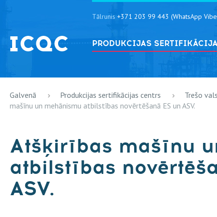
Tālrunis
+371 203 99 443 (WhatsApp Vibe
PRODUKCIJAS SERTIFIKĀCIJ
Galvenā
Produkcijas sertifikācijas centrs
Trešo val
mašīnu un mehānismu atbilstības novērtēšanā ES un ASV.
Atšķirības mašīnu 
atbilstības novērtēš
ASV.