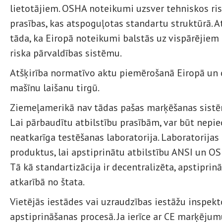
lietotājiem. OSHA noteikumi uzsver tehniskos ri
prasības, kas atspoguļotas standartu struktūrā. At
tāda, ka Eiropā noteikumi balstās uz vispārējiem
riska pārvaldības sistēmu.
Atšķirība normatīvo aktu piemērošanā Eiropā un c
mašīnu laišanu tirgū.
Ziemeļamerikā nav tādas pašas marķēšanas sistē
Lai pārbaudītu atbilstību prasībām, var būt nepiec
neatkarīga testēšanas laboratorija. Laboratorijas 
produktus, lai apstiprinātu atbilstību ANSI un O
Tā kā standartizācija ir decentralizēta, apstiprin
atkarībā no štata.
Vietējās iestādes vai uzraudzības iestāžu inspekto
apstiprināšanas procesā. Ja ierīce ar CE marķēju