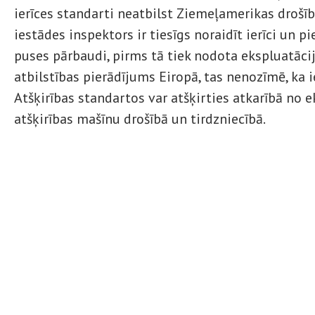
ierīces standarti neatbilst Ziemeļamerikas drošī
iestādes inspektors ir tiesīgs noraidīt ierīci un p
puses pārbaudi, pirms tā tiek nodota ekspluatāci
atbilstības pierādījums Eiropā, tas nenozīmē, ka ie
Atšķirības standartos var atšķirties atkarībā no 
atšķirības mašīnu drošībā un tirdzniecībā.