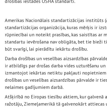
drošības iestādes OSHA standarti.
Amerikas Nacionālais standartizācijas institūts (
standartizācijas organizācija, kuras mērķis ir izs
rūpniecībai un noteikt prasības, kas saistītas ar 
standartu ievērošana nav obligāta, bet tie bieži t
būt svarīgi, lai pierādītu iekārtu drošību.
Darba drošības un veselības aizsardzības pārvald
ir atbildīgs par drošas darba vides uzturēšanu un p
izmantojot iekārtas netiktu pakļauti nopietniem
drošības un veselības aizsardzības pārvalde ir tie
nelaimes gadījumiem darbā.
Atšķirībā no Eiropas tiesību aktiem, kur galvenā a
ražotāju, Ziemeļamerikā tā galvenokārt attiecas 